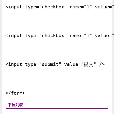
<input type="checkbox" name="1" value=
<input type="checkbox" name="1" value=
<input type="submit" value="
提交
" />
</form>
下拉列表