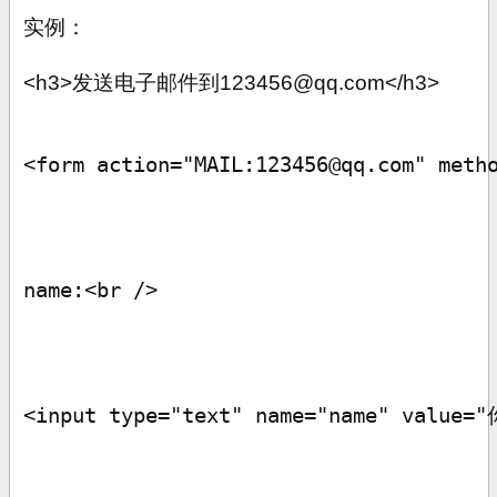
实例：
<h3>
发送电子邮件到
123456@qq.com</h3>
<form action="MAIL:123456@qq.com" meth
name:<br />
<input type="text" name="name" value="