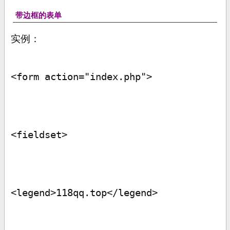
带边框的表单
实例：
<form action="index.php">
<fieldset>
<legend>118qq.top</legend>