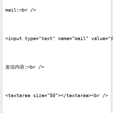
mail:<br />
<input type="text" name="mail" value="
发信内容
:<br />
<textarea size="50"></textarea><br />