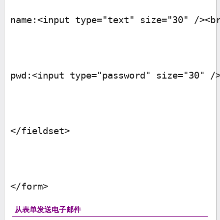
name:<input type="text" size="30" /><b
pwd:<input type="password" size="30" /
</fieldset>
</form>
从表单发送电子邮件